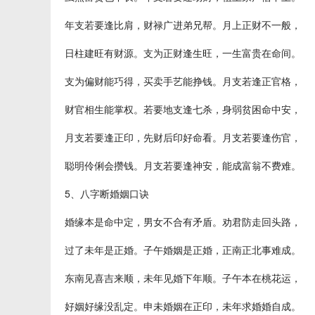
年支若要逢比肩，财禄广进弟兄帮。月上正财不一般，
日柱建旺有财源。支为正财逢生旺，一生富贵在命间。
支为偏财能巧得，买卖手艺能挣钱。月支若逢正官格，
财官相生能掌权。若要地支逢七杀，身弱贫困命中安，
月支若要逢正印，先财后印好命看。月支若要逢伤官，
聪明伶俐会攒钱。月支若要逢神安，能成富翁不费难。
5、八字断婚姻口诀
婚缘本是命中定，男女不合有矛盾。劝君防走回头路，
过了未年是正婚。子午婚姻是正婚，正南正北事难成。
东南见喜吉来顺，未年见婚下年顺。子午本在桃花运，
好姻好缘没乱定。申未婚姻在正印，未年求婚婚自成。