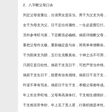
2、八字断父母口诀
判定父母首重位，分清男女是应当。男干为父支为母，
女干为母支为父。日干定出何属性，一生必是围它行。
另外参考旺与衰，下定断语必确精。倘若详细断父母，
要把父母作太极。重新确定盘与命，简简单单便断命。
干为阳来支为阴，五行生克断真命。十神之法不可用，
只因它是日柱性。倘若干支克日干，可把严管当作情。
倘若干支生日干，慈爱有佳有感情。倘若日干克干支，
忤逆不孝有骂名。倘若日干生干支，孝顺父母都夸成。
年上长生帝旺地，父母寿高身体行。干支相生感情好，
干支相克常争吵。年上见了贵人星，行善积德是本性。