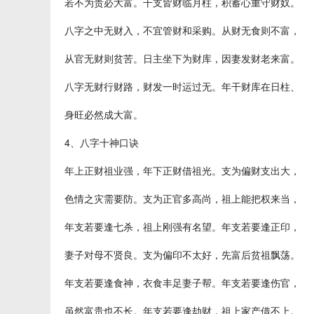
若不为贵必大富。干支皆财临月柱，积蓄心重守财奴。
八字之中无财入，不宜管财和采购。从财无食则不富，
从官无财则贫苦。日主坐下为财库，因妻发财老来富。
八字无财行财路，财发一时运过无。年干财库在日柱、
身旺必然成大富。
4、八字十神口诀
年上正财祖业强，年下正财借祖光。支为偏财支出大，
色情之灾需要防。支为正官多高尚，祖上能把权来当，
年支若要逢七杀，祖上刚强有名望。年支若要逢正印，
妻子对母不贤良。支为偏印不太好，先富后贫祖飘荡。
年支若要逢食神，衣食丰足妻子帮。年支若要逢伤官，
虽然富贵也不长。年支若要逢劫财，祖上家产借不上。