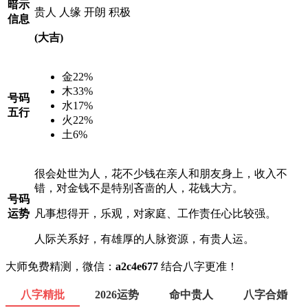
暗示
贵人
人缘
开朗
积极
信息
(大吉)
金
22%
木
33%
号码
水
17%
五行
火
22%
土
6%
很会处世为人，花不少钱在亲人和朋友身上，收入不
错，对金钱不是特别吝啬的人，花钱大方。
号码
运势
凡事想得开，乐观，对家庭、工作责任心比较强。
人际关系好，有雄厚的人脉资源，有贵人运。
大师免费精测，微信：
a2c4e677
结合八字更准！
八字精批
2026运势
命中贵人
八字合婚