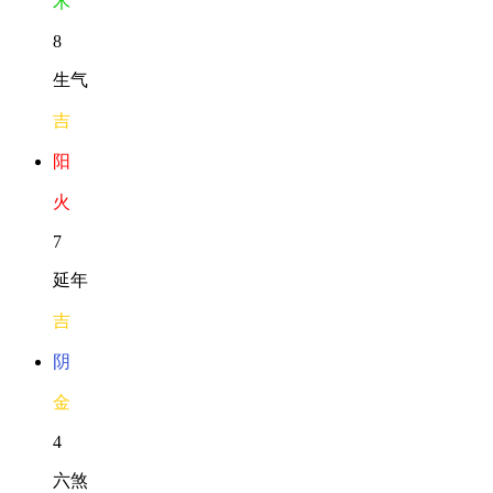
木
8
生气
吉
阳
火
7
延年
吉
阴
金
4
六煞