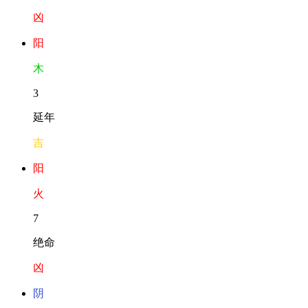
凶
阳
木
3
延年
吉
阳
火
7
绝命
凶
阴