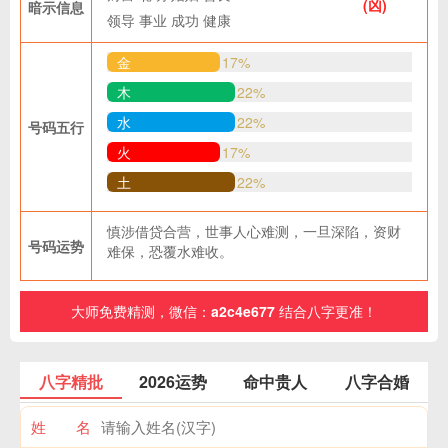
(凶)
暗示信息
领导
事业
成功
健康
金
17%
木
22%
水
22%
号码五行
火
17%
土
22%
慎涉借贷合营，世事人心难测，一旦深陷，资财
号码运势
难保，恐覆水难收。
大师免费精测，微信：
a2c4e677
结合八字更准！
八字精批
2026运势
命中贵人
八字合婚
姓 名