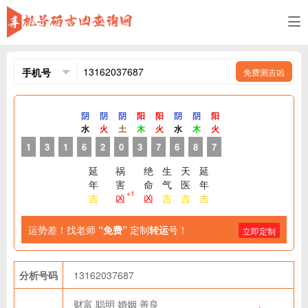
免费测吉凶
阴
阴
阴
阳
阳
阴
阴
阳
水
火
土
木
火
水
木
火
1
3
1
6
2
0
3
7
6
8
7
延
祸
绝
生
天
延
年
害
命
气
医
年
+1
吉
凶
凶
吉
吉
吉
运势差！找老师
“免费”
定制
转运
号！
立即定制
分析号码
13162037687
财富
聪明
婚姻
善良