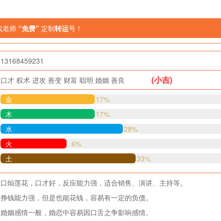
找老师
“免费”
定制
转运
号！
13168459231
(小吉)
口才
权术
进攻
善变
财富
聪明
婚姻
善良
金
17%
木
17%
水
28%
火
6%
土
33%
口灿莲花，口才好，反应能力强，适合销售、演讲、主持等。
挣钱能力强，但是也能花钱，容易有一定的负债。
婚姻感情一般，婚恋中容易因口舌之争影响感情。