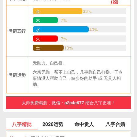
(凶)
金
33%
木
7%
水
40%
号码五行
火
7%
土
13%
无助力、自己拼。
六亲无靠，帮不上自己，凡事靠自己打拼。干点
号码运势
事情没人帮助自己，缺少好的助手 或 无贵人相
助。
大师免费精测，微信：
a2c4e677
结合八字更准！
八字精批
2026运势
命中贵人
八字合婚