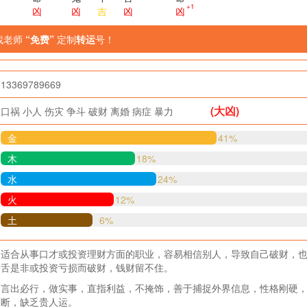
+1
凶
凶
吉
凶
凶
找老师
“免费”
定制
转运
号！
13369789669
(大凶)
口祸
小人
伤灾
争斗
破财
离婚
病症
暴力
金
41%
木
18%
水
24%
火
12%
土
6%
适合从事口才或投资理财方面的职业，容易相信别人，导致自己破财，
舌是非或投资亏损而破财，钱财留不住。
言出必行，做实事，直指利益，不掩饰，善于捕捉外界信息，性格刚硬
断，缺乏贵人运。