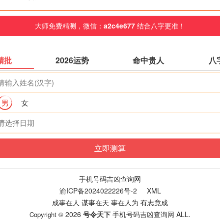
大师免费精测，微信：
a2c4e677
结合八字更准！
精批
2026运势
命中贵人
八
男
女
手机号码吉凶查询网
渝ICP备2024022226号-2
XML
成事在人 谋事在天 事在人为 有志竟成
2026
号令天下
手机号码吉凶查询网
ALL.
Copyright ©