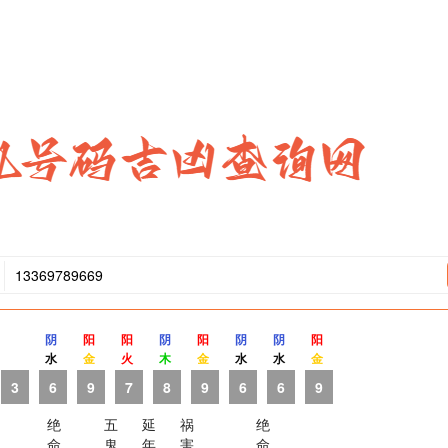
阴
阳
阳
阴
阳
阴
阴
阳
水
金
火
木
金
水
水
金
3
6
9
7
8
9
6
6
9
绝
五
延
祸
绝
命
鬼
年
害
命