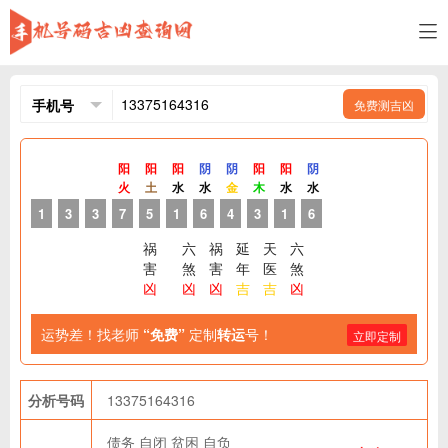
免费测吉凶
阳
阳
阳
阴
阴
阳
阳
阴
火
土
水
水
金
木
水
水
1
3
3
7
5
1
6
4
3
1
6
祸
六
祸
延
天
六
害
煞
害
年
医
煞
凶
凶
凶
吉
吉
凶
运势差！找老师
“免费”
定制
转运
号！
立即定制
分析号码
13375164316
债务
自闭
贫困
自负