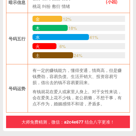
(小凶)
暗示信息
桃花
纠纷
敷衍
情绪
金
12%
木
18%
水
41%
号码五行
火
6%
土
24%
有一定的赚钱能力，懂得变通，情商高，但是赚
钱费劲，容易负债。生活开销大、投资容易亏
损，借出去的钱不容易要回来。
号码运势
有钱就花在爱人或家里人身上。对于女性来说，
会在爱美上花不少钱，老公易懒，不想干事，有
点不作为，婚姻感情不和谐，矛盾多。
大师免费精测，微信：
a2c4e677
结合八字更准！