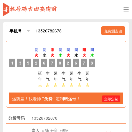
免费测吉凶
阴
阴
阳
阴
阴
阴
阳
阴
火
水
火
木
火
水
火
木
1
3
5
2
6
7
8
2
6
7
8
延
生
延
生
延
生
延
年
气
年
气
年
气
年
吉
吉
吉
吉
吉
吉
吉
运势差！找老师
“免费”
定制
转运
号！
立即定制
分析号码
13526782678
贵人
人缘
开朗
积极