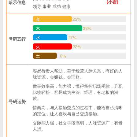
(小吉)
暗示信息
领导
事业
成功
健康
金
22%
木
33%
水
17%
号码五行
火
22%
土
6%
容易得贵人帮助，善于经营人际关系，有好的人
脉资源，会赚钱，会理财。
做事效率高，能力强，懂得掌控职场规律，升职
比较轻松，容易成为主管、经理，有老板的潜
质。
号码运势
情商高，与人接触交流的过程中，能给自己清晰
的定位，让人喜欢与自己交流接触。
交际能力强，社交手段高明，人脉资源广，有贵
人运。