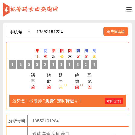
免费测吉凶
阳
阴
阳
阳
阳
阴
阴
阴
土
火
水
金
水
火
火
金
1
3
5
5
2
1
9
1
2
2
4
祸
绝
延
绝
五
害
命
年
命
鬼
+1
+1
凶
凶
吉
凶
凶
运势差！找老师
“免费”
定制
转运
号！
立即定制
分析号码
13552191224
破财
离婚
病症
暴力