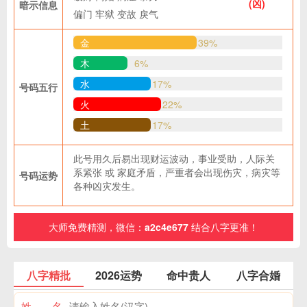
(凶)
暗示信息
偏门
牢狱
变故
戾气
金
39%
木
6%
水
17%
号码五行
火
22%
土
17%
此号用久后易出现财运波动，事业受助，人际关
系紧张 或 家庭矛盾，严重者会出现伤灾，病灾等
号码运势
各种凶灾发生。
大师免费精测，微信：
a2c4e677
结合八字更准！
八字精批
2026运势
命中贵人
八字合婚
姓 名