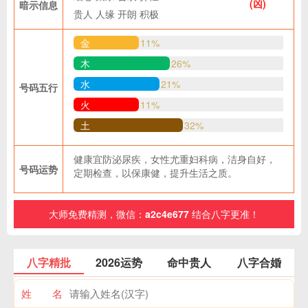
(凶)
暗示信息
贵人
人缘
开朗
积极
金
11%
木
26%
水
21%
号码五行
火
11%
土
32%
健康宜防泌尿疾，女性尤重妇科病，洁身自好，
号码运势
定期检查，以保康健，提升生活之质。
大师免费精测，微信：
a2c4e677
结合八字更准！
八字精批
2026运势
命中贵人
八字合婚
姓 名