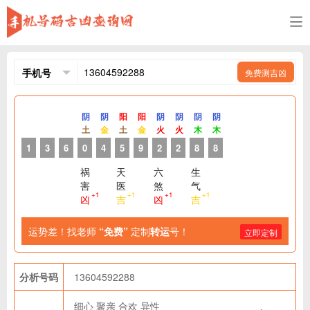
免费测吉凶
阴
阴
阳
阳
阴
阴
阴
阴
土
金
土
金
火
火
木
木
1
3
6
0
4
5
9
2
2
8
8
祸
天
六
生
害
医
煞
气
+1
+1
+1
+1
凶
吉
凶
吉
运势差！找老师
“免费”
定制
转运
号！
立即定制
分析号码
13604592288
细心
聚亲
合欢
异性