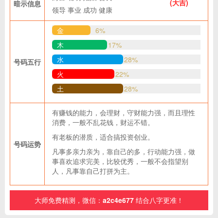
(大吉)
暗示信息
领导
事业
成功
健康
金
6%
木
17%
水
28%
号码五行
火
22%
土
28%
有赚钱的能力，会理财，守财能力强，而且理性
消费，一般不乱花钱，财运不错。
有老板的潜质，适合搞投资创业。
号码运势
凡事多亲力亲为，靠自己的多，行动能力强，做
事喜欢追求完美，比较优秀，一般不会指望别
人，凡事靠自己打拼为主。
大师免费精测，微信：
a2c4e677
结合八字更准！