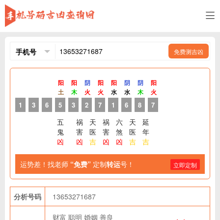
免费测吉凶
阳
阳
阴
阳
阳
阴
阴
阳
土
木
火
火
水
水
木
火
1
3
6
5
3
2
7
1
6
8
7
五
祸
天
祸
六
天
延
鬼
害
医
害
煞
医
年
凶
凶
吉
凶
凶
吉
吉
运势差！找老师
“免费”
定制
转运
号！
立即定制
分析号码
13653271687
财富
聪明
婚姻
善良