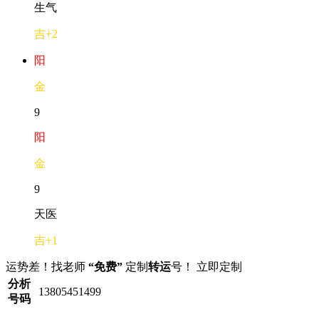
生气
吉
+2
阳
金
9
阳
金
9
天医
吉
+1
运势差！找老师
“免费”
定制
转运
号！
立即定制
分析
13805451499
号码