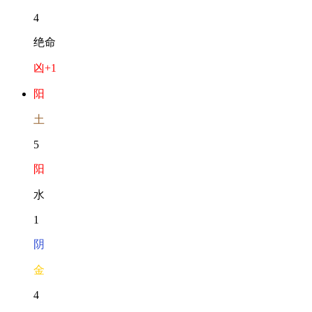
4
绝命
凶
+1
阳
土
5
阳
水
1
阴
金
4