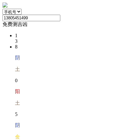
免费测吉凶
1
3
8
阴
土
0
阳
土
5
阴
金