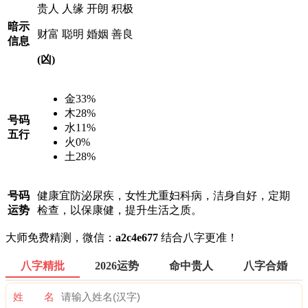
贵人
人缘
开朗
积极
暗示
财富
聪明
婚姻
善良
信息
(凶)
金
33%
木
28%
号码
水
11%
五行
火
0%
土
28%
号码
健康宜防泌尿疾，女性尤重妇科病，洁身自好，定期
运势
检查，以保康健，提升生活之质。
大师免费精测，微信：
a2c4e677
结合八字更准！
八字精批
2026运势
命中贵人
八字合婚
姓 名