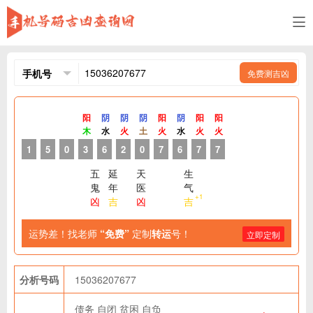
免费测吉凶
阳
阴
阴
阴
阳
阴
阳
阳
木
水
火
土
火
水
火
火
1
5
0
3
6
2
0
7
6
7
7
五
延
天
生
鬼
年
医
气
+1
凶
吉
凶
吉
运势差！找老师
“免费”
定制
转运
号！
立即定制
分析号码
15036207677
债务
自闭
贫困
自负