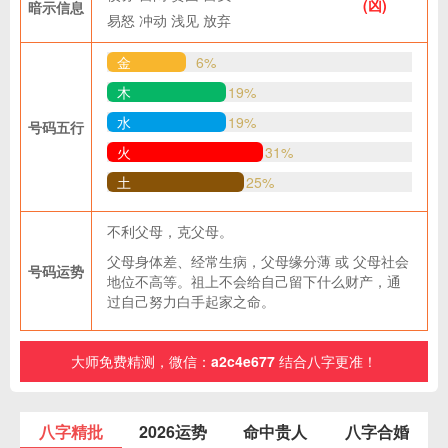
(凶)
暗示信息
易怒
冲动
浅见
放弃
金
6%
木
19%
水
19%
号码五行
火
31%
土
25%
不利父母，克父母。
父母身体差、经常生病，父母缘分薄 或 父母社会
号码运势
地位不高等。祖上不会给自己留下什么财产，通
过自己努力白手起家之命。
大师免费精测，微信：
a2c4e677
结合八字更准！
八字精批
2026运势
命中贵人
八字合婚