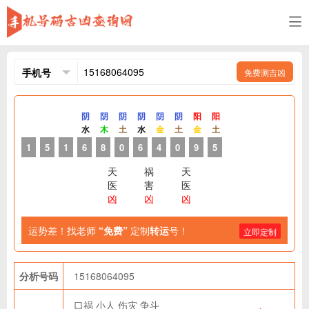
免费测吉凶
阴
阴
阴
阴
阴
阴
阳
阳
水
木
土
水
金
土
金
土
1
5
1
6
8
0
6
4
0
9
5
天
祸
天
医
害
医
凶
凶
凶
运势差！找老师
“免费”
定制
转运
号！
立即定制
分析号码
15168064095
口祸
小人
伤灾
争斗