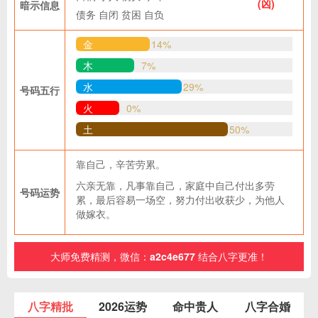
(凶)
暗示信息
债务
自闭
贫困
自负
金
14%
木
7%
水
29%
号码五行
火
0%
土
50%
靠自己，辛苦劳累。
六亲无靠，凡事靠自己，家庭中自己付出多劳
号码运势
累，最后容易一场空，努力付出收获少，为他人
做嫁衣。
大师免费精测，微信：
a2c4e677
结合八字更准！
八字精批
2026运势
命中贵人
八字合婚