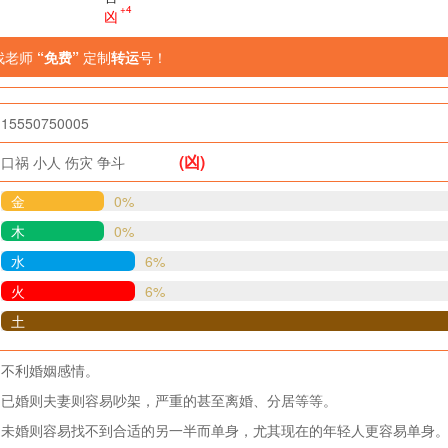
+4
凶
找老师
“免费”
定制
转运
号！
15550750005
(凶)
口祸
小人
伤灾
争斗
金
0%
木
0%
水
6%
火
6%
土
不利婚姻感情。
已婚则夫妻则容易吵架，严重的甚至离婚、分居等等。
未婚则容易找不到合适的另一半而单身，尤其现在的年轻人更容易单身