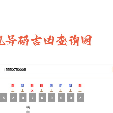
阳
阴
阳
阳
阴
阴
阴
阳
土
土
火
土
土
土
土
土
5
5
0
7
5
0
0
0
5
祸
害