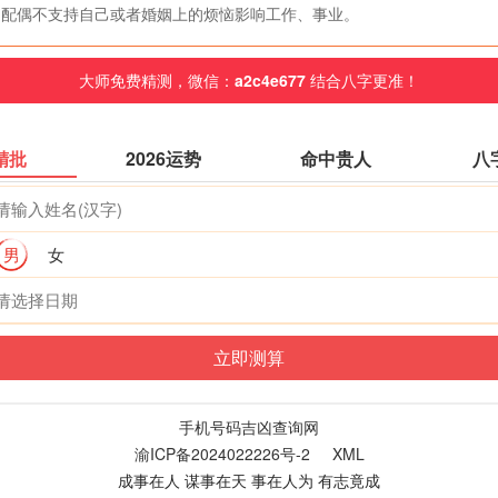
配偶不支持自己或者婚姻上的烦恼影响工作、事业。
大师免费精测，微信：
a2c4e677
结合八字更准！
精批
2026运势
命中贵人
八
男
女
手机号码吉凶查询网
渝ICP备2024022226号-2
XML
成事在人 谋事在天 事在人为 有志竟成