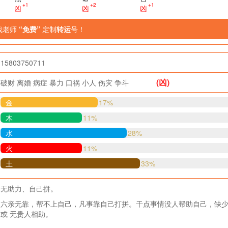
+1
+2
+1
凶
凶
凶
找老师
“免费”
定制
转运
号！
15803750711
(凶)
破财
离婚
病症
暴力
口祸
小人
伤灾
争斗
金
17%
木
11%
水
28%
火
11%
土
33%
无助力、自己拼。
六亲无靠，帮不上自己，凡事靠自己打拼。干点事情没人帮助自己，缺
或 无贵人相助。