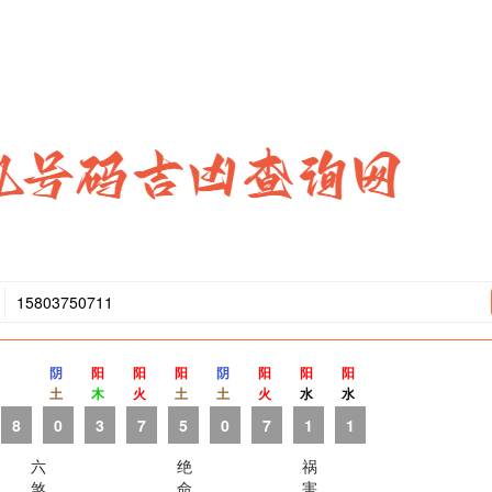
阴
阳
阳
阳
阴
阳
阳
阳
土
木
火
土
土
火
水
水
8
0
3
7
5
0
7
1
1
六
绝
祸
煞
命
害