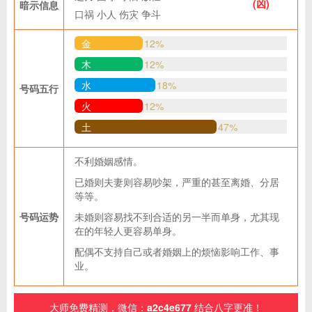
(凶)
暗示信息
口祸
小人
伤灾
争斗
金
12%
木
12%
水
18%
号码五行
火
12%
土
47%
不利婚姻感情。
已婚则夫妻则容易吵架，严重的甚至离婚、分居
等等。
号码运势
未婚则容易找不到合适的另一半而单身，尤其现
在的年轻人更容易单身。
配偶不支持自己或者婚姻上的烦恼影响工作、事
业。
大师免费精测，微信：
a2c4e677
结合八字更准！