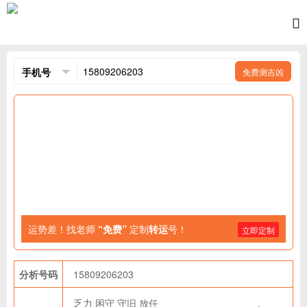
免费测吉凶
运势差！找老师
“免费”
定制
转运
号！
立即定制
分析号码
15809206203
乏力
困守
守旧
放任