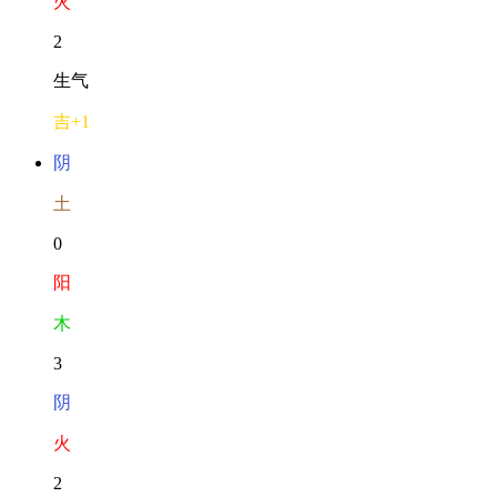
火
2
生气
吉
+1
阴
土
0
阳
木
3
阴
火
2