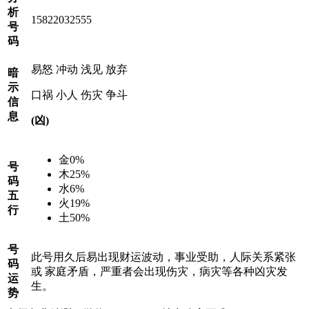
析
15822032555
号
码
易怒
冲动
浅见
放弃
暗
示
口祸
小人
伤灾
争斗
信
息
(凶)
金
0%
号
木
25%
码
水
6%
五
火
19%
行
土
50%
号
此号用久后易出现财运波动，事业受助，人际关系紧张
码
或 家庭矛盾，严重者会出现伤灾，病灾等各种凶灾发
运
生。
势