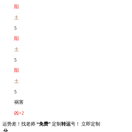
阳
土
5
阳
土
5
阳
土
5
祸害
凶
+2
运势差！找老师
“免费”
定制
转运
号！
立即定制
分