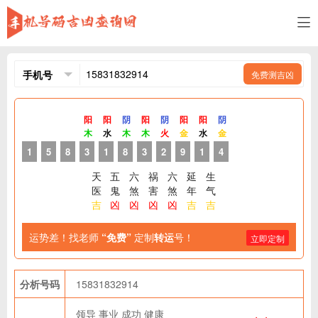
免费测吉凶
阳
阳
阴
阳
阴
阳
阳
阴
木
水
木
木
火
金
水
金
1
5
8
3
1
8
3
2
9
1
4
天
五
六
祸
六
延
生
医
鬼
煞
害
煞
年
气
吉
凶
凶
凶
凶
吉
吉
运势差！找老师
“免费”
定制
转运
号！
立即定制
分析号码
15831832914
领导
事业
成功
健康