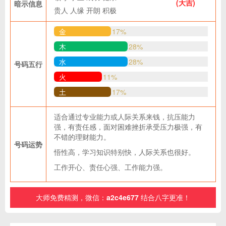
(大吉)
暗示信息
贵人
人缘
开朗
积极
金
17%
木
28%
水
28%
号码五行
火
11%
土
17%
适合通过专业能力或人际关系来钱，抗压能力
强，有责任感，面对困难挫折承受压力极强，有
不错的理财能力。
号码运势
悟性高，学习知识特别快，人际关系也很好。
工作开心、责任心强、工作能力强。
大师免费精测，微信：
a2c4e677
结合八字更准！