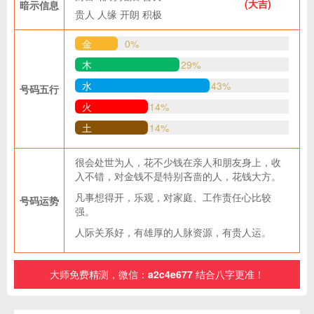
(大吉)
暗示信息
贵人
人缘
开朗
积极
金
0%
木
29%
水
43%
号码五行
火
14%
土
14%
很会处世为人，花不少钱在亲人和朋友身上，收
入不错，对金钱不是特别吝啬的人，花钱大方。
凡事想得开，乐观，对家庭、工作责任心比较
号码运势
强。
人际关系好，有雄厚的人脉资源，有贵人运。
大师免费精测，微信：
a2c4e677
结合八字更准！