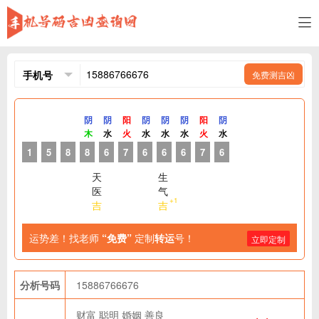
免费测吉凶
阴
阴
阳
阴
阴
阴
阳
阴
木
水
火
水
水
水
火
水
1
5
8
8
6
7
6
6
6
7
6
天
生
医
气
+1
吉
吉
运势差！找老师
“免费”
定制
转运
号！
立即定制
分析号码
15886766676
财富
聪明
婚姻
善良