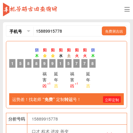
免费测吉凶
阴
阳
阳
阳
阳
阳
阳
阴
木
金
金
水
土
火
火
木
1
5
8
8
9
9
1
5
7
7
8
祸
延
祸
延
害
年
害
年
+1
+1
凶
吉
凶
吉
运势差！找老师
“免费”
定制
转运
号！
立即定制
分析号码
15889915778
口才
权术
进攻
善变