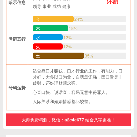
(小吉)
暗示信息
领导
事业
成功
健康
金
24%
木
18%
水
12%
号码五行
火
12%
土
35%
适合靠口才赚钱，口才行业的工作，有能力，口
才好，大多以口为业，自我意识强，因口舌是非
破财，还好理财观念强。
号码运势
心直口快、说话直，容易无意中得罪人。
人际关系和婚姻情感都比较差。
大师免费精测，微信：
a2c4e677
结合八字更准！