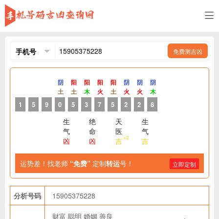
免费测吉凶
阴
阳
阳
阳
阳
阴
阴
阴
土
土
木
火
土
火
火
木
1
5
9
0
5
3
7
5
2
2
8
生
绝
天
生
气
命
医
气
+2
凶
凶
吉
吉
运势差！找老师
“免费”
定制
转运
号！
立即定制
分析号码
15905375228
财富
聪明
婚姻
善良