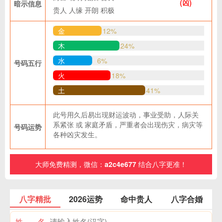
(凶)
暗示信息
贵人
人缘
开朗
积极
金
12%
木
24%
水
6%
号码五行
火
18%
土
41%
此号用久后易出现财运波动，事业受助，人际关
系紧张 或 家庭矛盾，严重者会出现伤灾，病灾等
号码运势
各种凶灾发生。
大师免费精测，微信：
a2c4e677
结合八字更准！
八字精批
2026运势
命中贵人
八字合婚
姓 名