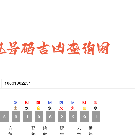
阴
阳
阳
阴
阴
阴
阳
阳
土
水
金
水
火
火
金
水
6
0
1
9
6
2
2
9
1
六
延
绝
延
六
延
煞
年
命
年
煞
年