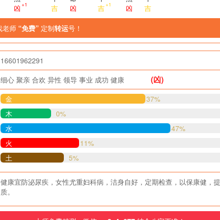
+1
+1
凶
吉
凶
吉
凶
吉
找老师
“免费”
定制
转运
号！
16601962291
(凶)
细心
聚亲
合欢
异性
领导
事业
成功
健康
金
37%
木
0%
水
47%
火
11%
土
5%
健康宜防泌尿疾，女性尤重妇科病，洁身自好，定期检查，以保康健，
质。