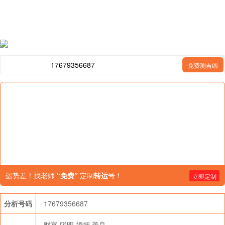
免费测吉凶
运势差！找老师
“免费”
定制
转运
号！
立即定制
分析号码
17679356687
财富
聪明
婚姻
善良