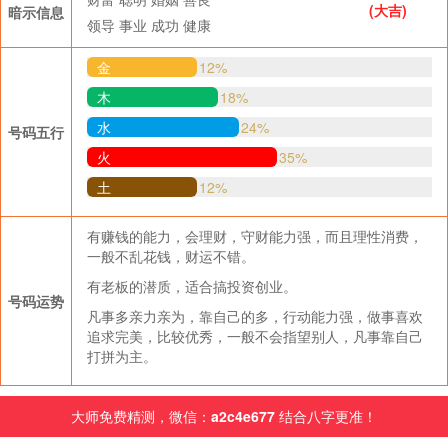
(大吉)
暗示信息
领导
事业
成功
健康
金
12%
木
18%
水
24%
号码五行
火
35%
土
12%
有赚钱的能力，会理财，守财能力强，而且理性消费，
一般不乱花钱，财运不错。
有老板的潜质，适合搞投资创业。
号码运势
凡事多亲力亲为，靠自己的多，行动能力强，做事喜欢
追求完美，比较优秀，一般不会指望别人，凡事靠自己
打拼为主。
大师免费精测，微信：
a2c4e677
结合八字更准！