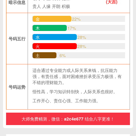
(大吉)
暗示信息
贵人
人缘
开朗
积极
金
22%
木
17%
水
28%
号码五行
火
28%
土
6%
适合通过专业能力或人际关系来钱，抗压能力
强，有责任感，面对困难挫折承受压力极强，有
不错的理财能力。
号码运势
悟性高，学习知识特别快，人际关系也很好。
工作开心、责任心强、工作能力强。
大师免费精测，微信：
a2c4e677
结合八字更准！