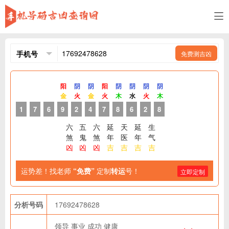
免费测吉凶
阳
阴
阴
阳
阴
阴
阴
阴
金
火
金
火
木
水
火
木
1
7
6
9
2
4
7
8
6
2
8
六
五
六
延
天
延
生
煞
鬼
煞
年
医
年
气
凶
凶
凶
吉
吉
吉
吉
运势差！找老师
“免费”
定制
转运
号！
立即定制
分析号码
17692478628
领导
事业
成功
健康