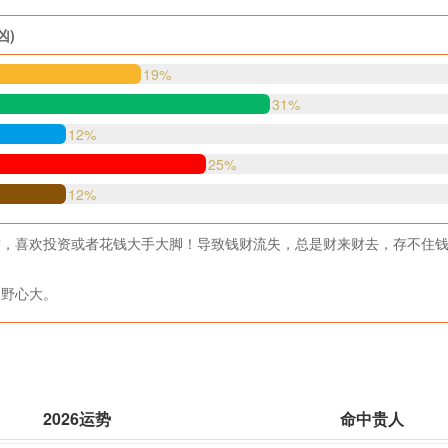
凶)
19%
31%
12%
25%
12%
财，喜欢投资或者花钱大手大脚！导致钱财流失，总是财来财去，存不住
，野心大。
2026运势
命中贵人