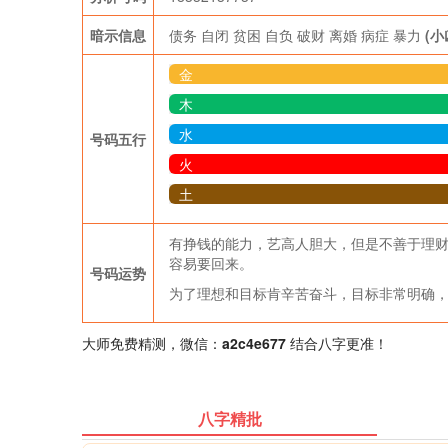
暗示信息
债务
自闭
贫困
自负
破财
离婚
病症
暴力
(小
金
木
水
号码五行
火
土
有挣钱的能力，艺高人胆大，但是不善于理
容易要回来。
号码运势
为了理想和目标肯辛苦奋斗，目标非常明确
大师免费精测，微信：
a2c4e677
结合八字更准！
八字精批