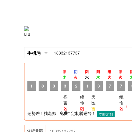
阳
阴
阳
阳
阳
阳
木
火
水
木
火
火
1
8
3
3
2
1
3
7
7
祸
绝
天
绝
害
命
医
命
+1
凶
凶
吉
凶
运势差！找老师
“免费”
定制
转运
号！
立即定制
分析号码
18332137737