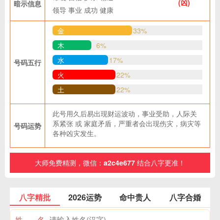
(凶)
暗示信息
领导
事业
成功
健康
金
33%
木
6%
水
17%
号码五行
火
22%
土
22%
此号用久后易出现财运波动，事业受助，人际关
系紧张 或 家庭矛盾，严重者会出现伤灾，病灾等
号码运势
各种凶灾发生。
大师免费精测，微信：
a2c4e677
结合八字更准！
八字精批
2026运势
命中贵人
八字合婚
姓 名