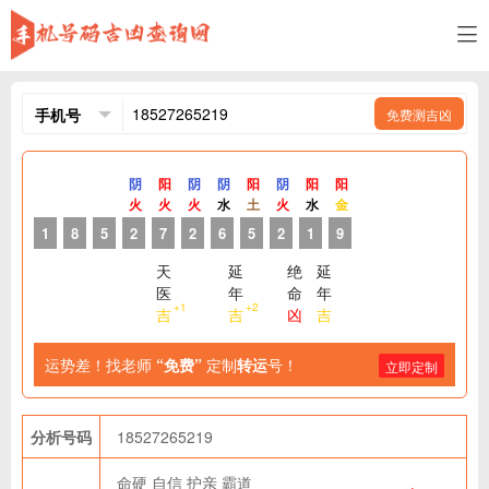
免费测吉凶
阴
阳
阴
阴
阳
阴
阳
阳
火
火
火
水
土
火
水
金
1
8
5
2
7
2
6
5
2
1
9
天
延
绝
延
医
年
命
年
+1
+2
吉
吉
凶
吉
运势差！找老师
“免费”
定制
转运
号！
立即定制
分析号码
18527265219
命硬
自信
护亲
霸道