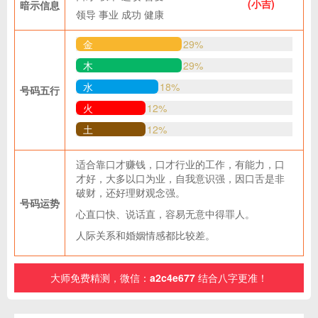
(小吉)
暗示信息
领导
事业
成功
健康
金
29%
木
29%
水
18%
号码五行
火
12%
土
12%
适合靠口才赚钱，口才行业的工作，有能力，口
才好，大多以口为业，自我意识强，因口舌是非
破财，还好理财观念强。
号码运势
心直口快、说话直，容易无意中得罪人。
人际关系和婚姻情感都比较差。
大师免费精测，微信：
a2c4e677
结合八字更准！