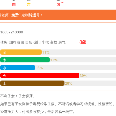
+4
凶
吉
凶
找老师
“免费”
定制
转运
号！
18837240000
(凶)
债务
自闭
贫困
自负
偏门
牢狱
变故
戾气
金
11%
木
17%
水
6%
火
39%
土
28%
不利子女！子女缘薄。
如果已有子女则孩子容易经常生病、不听话或者学习成绩差、性格叛逆
经济压力大，付出多收获少，最后容易一场空。