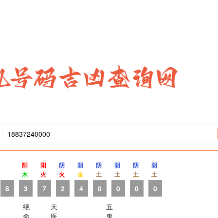
阳
阳
阴
阴
阴
阴
阴
阴
木
火
火
金
土
土
土
土
8
3
7
2
4
0
0
0
0
绝
天
五
命
医
鬼