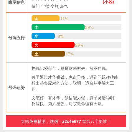
(小凶)
暗示信息
偏门
牢狱
变故
戾气
金
11%
木
39%
水
6%
号码五行
火
28%
土
17%
挣钱比较辛苦，总是财来财去、留不住钱。
善于通过才华赚钱，鬼点子多，遇到问题往往能
想出很多应对的方法，聪明，适合从事脑力工
号码运势
作。
文笔好，有才华，领悟能力强，脑子灵活聪明，
反应快，第六感强，对宗教命理有天赋。
大师免费精测，微信：
a2c4e677
结合八字更准！