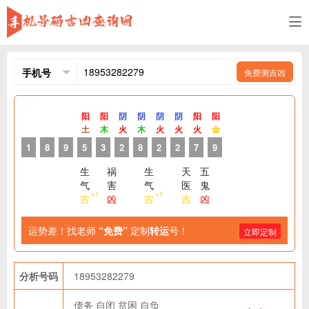
免费测吉凶
阳
阳
阴
阴
阴
阴
阳
阳
土
木
火
木
火
火
火
金
1
8
9
5
3
2
8
2
2
7
9
生
祸
生
天
五
气
害
气
医
鬼
+1
+1
吉
凶
吉
吉
凶
运势差！找老师
“免费”
定制
转运
号！
立即定制
分析号码
18953282279
债务
自闭
贫困
自负