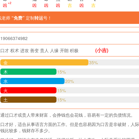
+2
凶
凶
凶
凶
吉
凶
吉
找老师
“免费”
定制
转运
号！
19066374982
(小吉)
口才
权术
进攻
善变
贵人
人缘
开朗
积极
金
35%
木
15%
水
20%
火
15%
土
15%
通过口才或贵人带来财富，会挣钱也会花钱，容易有一定的负债情况。
口才好，适合从事语言方面的工作。但是也容易因为口舌是非破财，人
钱比较多，钱财存不多少。