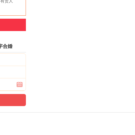
，有贵人
字合婚