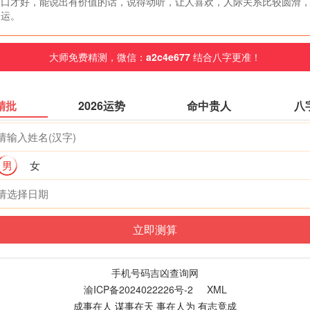
口才好，能说出有价值的话，说得动听，让人喜欢，人际关系比较圆滑
运。
大师免费精测，微信：
a2c4e677
结合八字更准！
精批
2026运势
命中贵人
八
男
女
手机号码吉凶查询网
渝ICP备2024022226号-2
XML
成事在人 谋事在天 事在人为 有志竟成