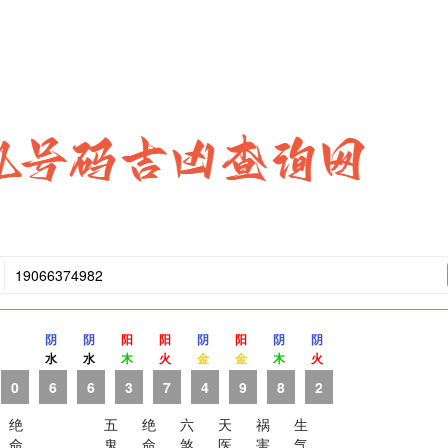
阴
阴
阳
阳
阴
阳
阴
阴
水
水
木
火
金
金
木
火
0
6
6
3
7
4
9
8
2
绝
五
绝
六
天
祸
生
命
鬼
命
煞
医
害
气