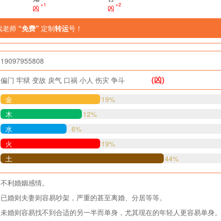
+1
+2
凶
凶
找老师
“免费”
定制
转运
号！
19097955808
(凶)
偏门
牢狱
变故
戾气
口祸
小人
伤灾
争斗
金
19%
木
12%
水
6%
火
19%
土
44%
不利婚姻感情。
已婚则夫妻则容易吵架，严重的甚至离婚、分居等等。
未婚则容易找不到合适的另一半而单身，尤其现在的年轻人更容易单身