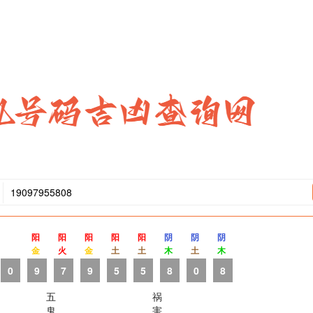
阳
阳
阳
阳
阳
阴
阴
阴
金
火
金
土
土
木
土
木
0
9
7
9
5
5
8
0
8
五
祸
鬼
害