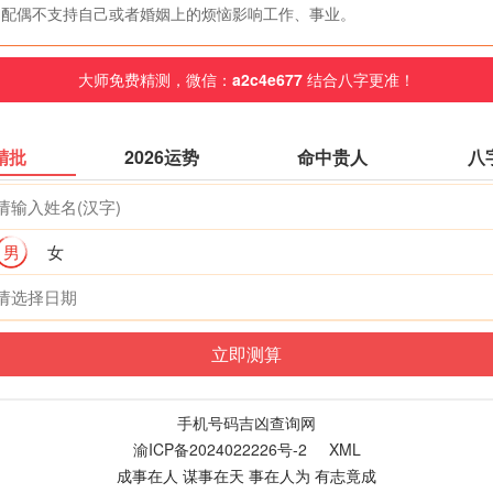
配偶不支持自己或者婚姻上的烦恼影响工作、事业。
大师免费精测，微信：
a2c4e677
结合八字更准！
精批
2026运势
命中贵人
八
男
女
手机号码吉凶查询网
渝ICP备2024022226号-2
XML
成事在人 谋事在天 事在人为 有志竟成