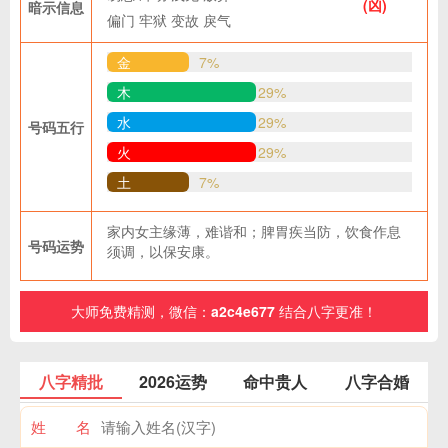
(凶)
暗示信息
偏门
牢狱
变故
戾气
金
7%
木
29%
水
29%
号码五行
火
29%
土
7%
家内女主缘薄，难谐和；脾胃疾当防，饮食作息
号码运势
须调，以保安康。
大师免费精测，微信：
a2c4e677
结合八字更准！
八字精批
2026运势
命中贵人
八字合婚
姓 名