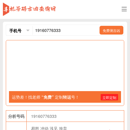
免费测吉凶
运势差！找老师
“免费”
定制
转运
号！
立即定制
分析号码
19160776333
易怒
冲动
浅见
放弃