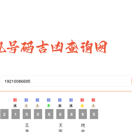
阳
阴
阴
阴
阴
阴
阳
阳
水
土
土
木
水
水
金
土
2
1
0
0
8
6
6
9
5
五
天
绝
鬼
医
命