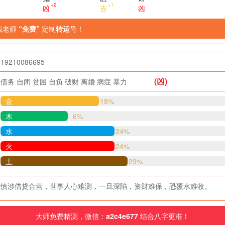
+2
+1
凶
吉
凶
找老师
“免费”
定制
转运
号！
19210086695
(凶)
债务
自闭
贫困
自负
破财
离婚
病症
暴力
金
18%
木
6%
水
24%
火
24%
土
29%
慎涉借贷合营，世事人心难测，一旦深陷，资财难保，恐覆水难收。
大师免费精测，微信：
a2c4e677
结合八字更准！