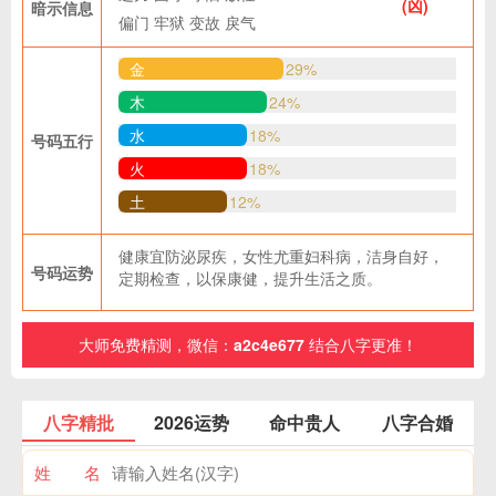
(凶)
暗示信息
偏门
牢狱
变故
戾气
金
29%
木
24%
水
18%
号码五行
火
18%
土
12%
健康宜防泌尿疾，女性尤重妇科病，洁身自好，
号码运势
定期检查，以保康健，提升生活之质。
大师免费精测，微信：
a2c4e677
结合八字更准！
八字精批
2026运势
命中贵人
八字合婚
姓 名