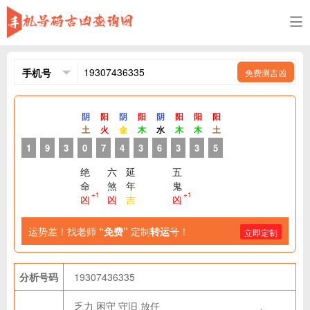
免费测吉凶
阴
阳
阴
阳
阴
阳
阳
阳
土
火
金
木
水
木
木
土
1
9
3
0
7
4
3
6
3
3
5
绝
六
延
五
命
煞
年
鬼
+1
+1
凶
凶
吉
凶
运势差！找老师
“免费”
定制
转运
号！
立即定制
分析号码
19307436335
乏力
困守
守旧
放任