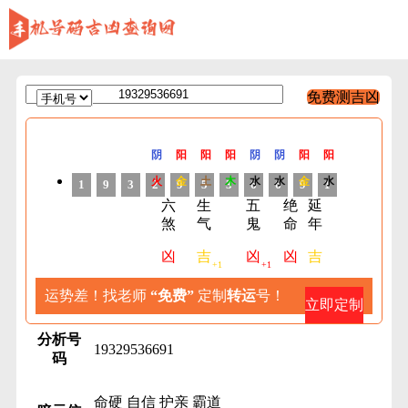
免费测吉凶
阴
阳
阳
阳
阴
阴
阳
阳
火
金
土
木
水
水
金
水
1
9
3
2
9
5
3
6
6
9
1
六
生
五
绝
延
煞
气
鬼
命
年
凶
吉
凶
凶
吉
+1
+1
运势差！找老师
“免费”
定制
转运
号！
立即定制
分析号
19329536691
码
命硬
自信
护亲
霸道