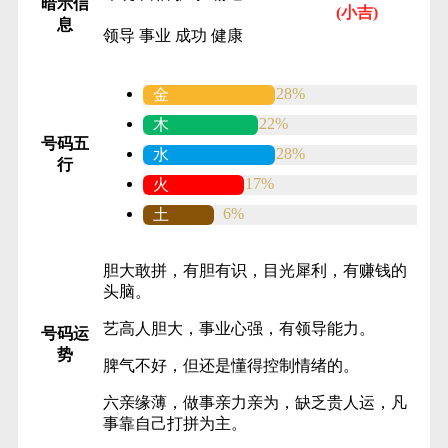
暗示信
(小吉)
息
领导
事业
成功
健康
28%
金
22%
木
号码五
28%
水
行
17%
火
6%
土
胆大敢拼，有胆有识，目光犀利，有赚钱的
头脑。
艺高人胆大，事业心强，有领导能力。
号码运
势
脾气不好，但还是懂得控制情绪的。
六亲缘薄，做事亲力亲为，缺乏贵人运，凡
事靠自己打拼为主。