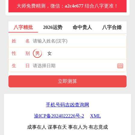
大师免费精测，微信：
a2c4e677
结合八字更准！
八字精批
2026运势
命中贵人
八字合婚
姓 名
性 别
男
女
生 日
手机号码吉凶查询网
渝ICP备2024022226号-2
XML
成事在人 谋事在天 事在人为 有志竟成