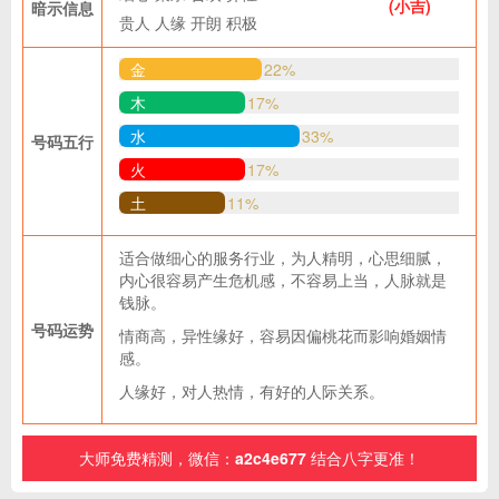
(小吉)
暗示信息
贵人
人缘
开朗
积极
金
22%
木
17%
水
33%
号码五行
火
17%
土
11%
适合做细心的服务行业，为人精明，心思细腻，
内心很容易产生危机感，不容易上当，人脉就是
钱脉。
号码运势
情商高，异性缘好，容易因偏桃花而影响婚姻情
感。
人缘好，对人热情，有好的人际关系。
大师免费精测，微信：
a2c4e677
结合八字更准！