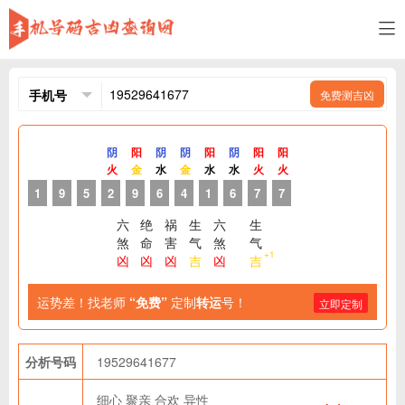
免费测吉凶
阴
阳
阴
阴
阳
阴
阳
阳
火
金
水
金
水
水
火
火
1
9
5
2
9
6
4
1
6
7
7
六
绝
祸
生
六
生
煞
命
害
气
煞
气
+1
凶
凶
凶
吉
凶
吉
运势差！找老师
“免费”
定制
转运
号！
立即定制
分析号码
19529641677
细心
聚亲
合欢
异性