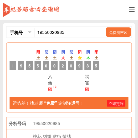
免费测吉凶
阳
阴
阴
阴
阴
阳
阴
阳
土
土
土
火
土
金
木
土
1
9
5
5
0
0
2
0
9
8
5
六
祸
煞
害
+3
凶
凶
运势差！找老师
“免费”
定制
转运
号！
立即定制
分析号码
19550020985
桃花
纠纷
敷衍
情绪