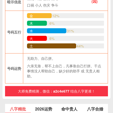
(凶)
暗示信息
口祸
小人
伤灾
争斗
金
12%
木
6%
水
31%
号码五行
火
6%
土
44%
无助力、自己拼。
六亲无靠，帮不上自己，凡事靠自己打拼。干点
号码运势
事情没人帮助自己，缺少好的助手 或 无贵人相
助。
大师免费精测，微信：
a2c4e677
结合八字更准！
八字精批
2026运势
命中贵人
八字合婚