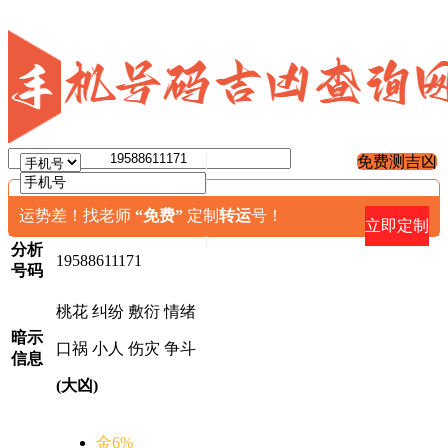
免费测吉凶
运势差！找老师
“免费”
定制
转运
号！
手机号
立即定制
分析
19588611171
号码
桃花
纠纷
敷衍
情绪
暗示
口祸
小人
伤灾
争斗
信息
(大凶)
金
6%