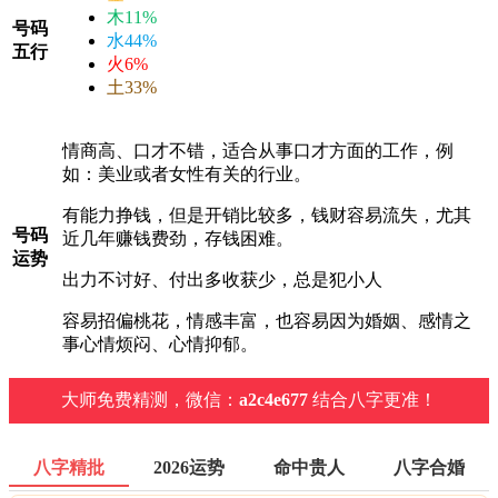
木
11%
号码
水
44%
五行
火
6%
土
33%
情商高、口才不错，适合从事口才方面的工作，例
如：美业或者女性有关的行业。
有能力挣钱，但是开销比较多，钱财容易流失，尤其
号码
近几年赚钱费劲，存钱困难。
运势
出力不讨好、付出多收获少，总是犯小人
容易招偏桃花，情感丰富，也容易因为婚姻、感情之
事心情烦闷、心情抑郁。
大师免费精测，微信：
a2c4e677
结合八字更准！
八字精批
2026运势
命中贵人
八字合婚