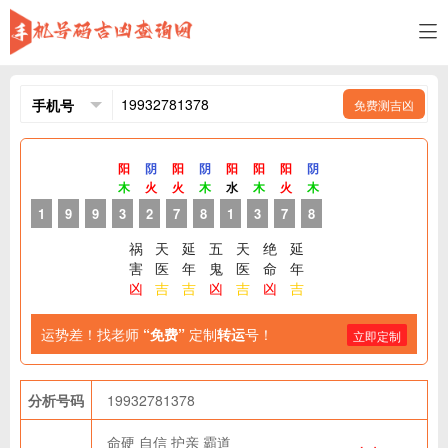
免费测吉凶
阳
阴
阳
阴
阳
阳
阳
阴
木
火
火
木
水
木
火
木
1
9
9
3
2
7
8
1
3
7
8
祸
天
延
五
天
绝
延
害
医
年
鬼
医
命
年
凶
吉
吉
凶
吉
凶
吉
运势差！找老师
“免费”
定制
转运
号！
立即定制
分析号码
19932781378
命硬
自信
护亲
霸道