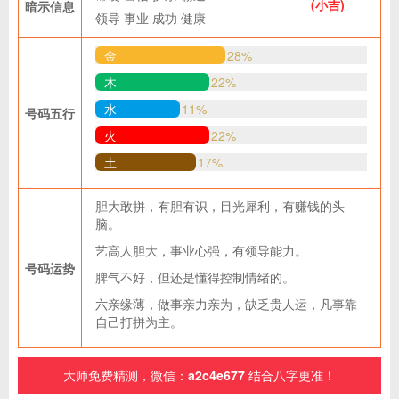
(小吉)
暗示信息
领导
事业
成功
健康
金
28%
木
22%
水
11%
号码五行
火
22%
土
17%
胆大敢拼，有胆有识，目光犀利，有赚钱的头
脑。
艺高人胆大，事业心强，有领导能力。
号码运势
脾气不好，但还是懂得控制情绪的。
六亲缘薄，做事亲力亲为，缺乏贵人运，凡事靠
自己打拼为主。
大师免费精测，微信：
a2c4e677
结合八字更准！