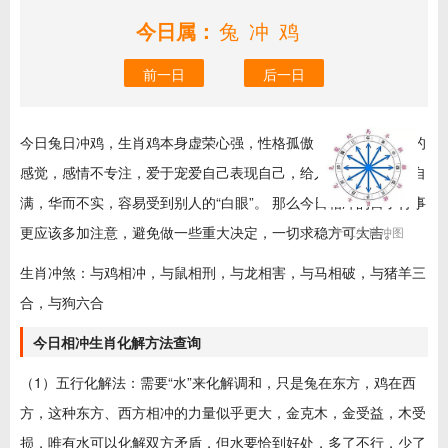
今日属：
兔冲鸡
前一日
后一日
今日兔日冲鸡，生肖鸡本身虚荣心强，性格孤傲，喜欢若即若离的
感觉，感情不专注，爱于宠爱自己表现自己，给人的感觉是骄傲自
满，华而不实，容易受到别人的“白眼”。 那么今日相冲的日子行事
更应该多加注意，避免做一些重大决定，一切求稳方可大吉。
十二生肖冲图
生肖冲煞：与鸡相冲，与鼠相刑，与龙相害，与马相破，与猪羊三
合，与狗六合
今日相冲生肖化解方法查询
（1）五行化解法：需要“水”来化解调和，只是兔在东方，鸡在西
方，这种东方、西方相冲的力量似乎更大，金克木，金受益，木受
损，唯有水可以化解双方矛盾，但水要恰到好处，多了不行，少了