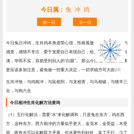
今日属：
兔冲鸡
前一日
后一日
今日兔日冲鸡，生肖鸡本身虚荣心强，性格孤傲，喜欢若即若离的
感觉，感情不专注，爱于宠爱自己表现自己，给人的感觉是骄傲自
满，华而不实，容易受到别人的“白眼”。 那么今日相冲的日子行事
更应该多加注意，避免做一些重大决定，一切求稳方可大吉。
十二生肖冲图
生肖冲煞：与鸡相冲，与鼠相刑，与龙相害，与马相破，与猪羊三
合，与狗六合
今日相冲生肖化解方法查询
（1）五行化解法：需要“水”来化解调和，只是兔在东方，鸡在西
方，这种东方、西方相冲的力量似乎更大，金克木，金受益，木受
损，唯有水可以化解双方矛盾，但水要恰到好处，多了不行，少了