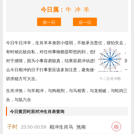
今日属：
牛冲羊
前一日
后一日
今日牛日冲羊，生肖羊本身胆小懦弱，不敢承当责任，很怕失去，
有时候比较自私，对任何事物都是即想的到，也怕担风险和责任，
对于感情，因为小事容易较真，结果容易冲动进而会激化矛盾。那
么今日相冲的日子行事更应该多加注意，避免做一些重大决定，一
切求稳方可大吉。
十二生肖冲图
生肖冲煞：与羊相冲，与狗相刑，与马相害，与龙相破，与蛇鸡三
合，与鼠六合
今日黄历时辰对冲生肖表查询
子时
凶
23:00-00:59
相冲生肖马
煞南