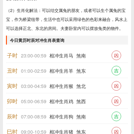
（2）生肖化解法：可以结交属兔的朋友，或者可以生个属兔的宝
宝，作为桥梁纽带，生活中也可以采用绿色的色彩来融合，风水上
可以选择正北、东北的房间。夫妻卧室内可以摆放兔类的物件。
今日黄历时辰对冲生肖表查询
子时
凶
23:00-00:59
相冲生肖马
煞南
丑时
吉
01:00-02:59
相冲生肖羊
煞东
寅时
凶
03:00-04:59
相冲生肖猴
煞北
卯时
凶
05:00-06:59
相冲生肖鸡
煞西
辰时
吉
07:00-08:59
相冲生肖狗
煞南
巳时
凶
09:00-10:59
相冲生肖猪
煞东