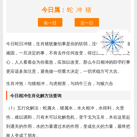
今日属：
蛇冲猪
前一日
后一日
今日蛇日冲猪，生肖猪犹豫怕事是你的软弱，没有信心；有时还很
顽固，一旦决定的事，不肯去作任何改变，得过且过，不思进取之
心，人人看着会为你着急，应加以改变。那么今日相冲的日子行事
十二生肖冲图
更应该多加注意，避免做一些重大决定，一切求稳方可大吉。
生肖冲煞：与猪相冲，与虎相害，与鸡牛三合，与猴六合
今日相冲生肖化解方法查询
（1）五行化解法：蛇属火，猪属水，水火相冲，水得利，火受
伤，难以调和，只有木可以化解危机，变干戈为玉帛，木在这里起
到通关的作用，水的力量通过木的作用，变成生火的力量，最终把
敌人变成了朋友。