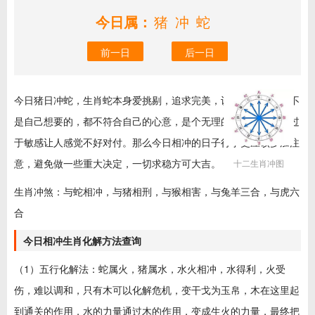
今日属：
猪冲蛇
前一日
后一日
今日猪日冲蛇，生肖蛇本身爱挑剔，追求完美，认为所有的，都不
是自己想要的，都不符合自己的心意，是个无理的完美主义者，过
于敏感让人感觉不好对付。那么今日相冲的日子行事更应该多加注
意，避免做一些重大决定，一切求稳方可大吉。
十二生肖冲图
生肖冲煞：与蛇相冲，与猪相刑，与猴相害，与兔羊三合，与虎六
合
今日相冲生肖化解方法查询
（1）五行化解法：蛇属火，猪属水，水火相冲，水得利，火受
伤，难以调和，只有木可以化解危机，变干戈为玉帛，木在这里起
到通关的作用，水的力量通过木的作用，变成生火的力量，最终把