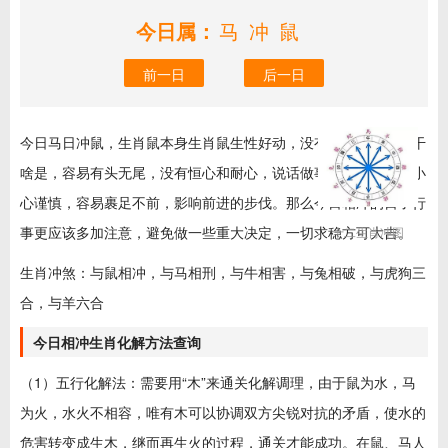
今日属：
马冲鼠
前一日
后一日
今日马日冲鼠，生肖鼠本身生肖鼠生性好动，没有持久心，不管干
啥是，容易有头无尾，没有恒心和耐心，说话做事太小心，处处小
心谨慎，容易裹足不前，影响前进的步伐。那么今日相冲的日子行
事更应该多加注意，避免做一些重大决定，一切求稳方可大吉。
十二生肖冲图
生肖冲煞：与鼠相冲，与马相刑，与牛相害，与兔相破，与虎狗三
合，与羊六合
今日相冲生肖化解方法查询
（1）五行化解法：需要用“木”来通关化解调理，由于鼠为水，马
为火，水火不相容，唯有木可以协调双方尖锐对抗的矛盾，使水的
危害转变成生木，继而再生火的过程，通关才能成功。在鼠、马人