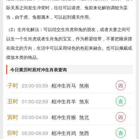
际关系之间发生冲突时，往往可以请虎、兔前来化解协调较为妥
当，由于虎、兔都属木，可以起到通关作用。
（2）生肖化解法：可以结交生肖虎和兔的朋友，或者夫妻之间可
以生一个生肖虎或者生肖兔的宝宝，作为桥梁纽带，不要把睡床摆
在南北的方向，生活中可以采用绿色的色彩来融合。也可以佩戴或
摆放木类的饰品。
今日黄历时辰对冲生肖表查询
子时
凶
23:00-00:59
相冲生肖马
煞南
丑时
吉
01:00-02:59
相冲生肖羊
煞东
寅时
凶
03:00-04:59
相冲生肖猴
煞北
卯时
吉
05:00-06:59
相冲生肖鸡
煞西