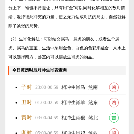
分上下，谁也不肯退让，只有用“金”可以同时化解相互的敌对情
绪，泄掉彼此冲突的力量，使之无力达成对抗的局面，自然就解
除了紧张的局势。
（2）生肖化解法：可以结交属马、属虎的朋友，或者生个属
虎、属马的宝宝，生活中采用金色、白色的色彩来融合，风水上
可以选择南方，卧室内可以摆放生肖虎的物品。
今日黄历时辰对冲生肖表查询
子时
23:00-00:59
相冲生肖马
煞南
凶
丑时
01:00-02:59
相冲生肖羊
煞东
凶
寅时
03:00-04:59
相冲生肖猴
煞北
吉
卯时
05:00-06:59
相冲生肖鸡
煞西
凶