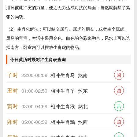
泄掉彼此冲突的力量，使之无力达成对抗的局面，自然就解除了紧
张的局势。
（2）生肖化解法：可以结交属马、属虎的朋友，或者生个属虎、
属马的宝宝，生活中采用金色、白色的色彩来融合，风水上可以选
择南方，卧室内可以摆放生肖虎的物品。
今日黄历时辰对冲生肖表查询
子时
凶
23:00-00:59
相冲生肖马
煞南
丑时
凶
01:00-02:59
相冲生肖羊
煞东
寅时
吉
03:00-04:59
相冲生肖猴
煞北
卯时
凶
05:00-06:59
相冲生肖鸡
煞西