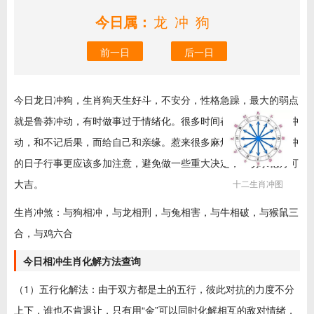
今日属：
龙冲狗
前一日
后一日
今日龙日冲狗，生肖狗天生好斗，不安分，性格急躁，最大的弱点
就是鲁莽冲动，有时做事过于情绪化。很多时间都是因为自己的冲
动，和不记后果，而给自己和亲缘。惹来很多麻烦。那么今日相冲
的日子行事更应该多加注意，避免做一些重大决定，一切求稳方可
大吉。
十二生肖冲图
生肖冲煞：与狗相冲，与龙相刑，与兔相害，与牛相破，与猴鼠三
合，与鸡六合
今日相冲生肖化解方法查询
（1）五行化解法：由于双方都是土的五行，彼此对抗的力度不分
上下，谁也不肯退让，只有用“金”可以同时化解相互的敌对情绪，