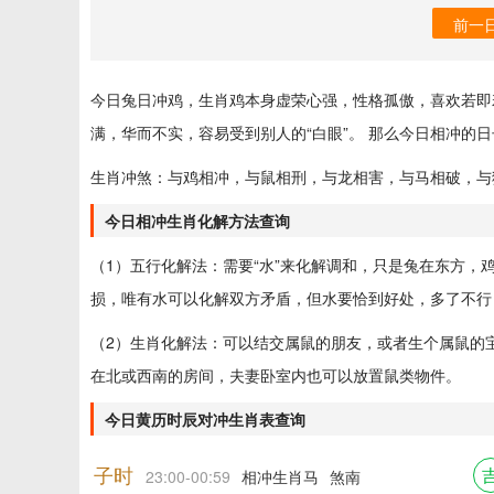
前一
今日兔日冲鸡，生肖鸡本身虚荣心强，性格孤傲，喜欢若即
满，华而不实，容易受到别人的“白眼”。 那么今日相冲的
生肖冲煞：与鸡相冲，与鼠相刑，与龙相害，与马相破，与
今日相冲生肖化解方法查询
（1）五行化解法：需要“水”来化解调和，只是兔在东方
损，唯有水可以化解双方矛盾，但水要恰到好处，多了不行
（2）生肖化解法：可以结交属鼠的朋友，或者生个属鼠的
在北或西南的房间，夫妻卧室内也可以放置鼠类物件。
今日黄历时辰对冲生肖表查询
子时
23:00-00:59
相冲生肖马
煞南