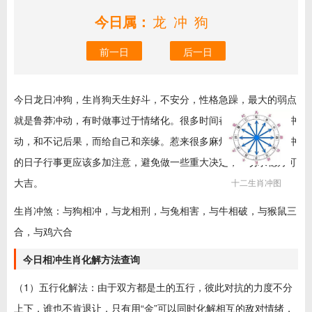
今日属：
龙冲狗
前一日
后一日
今日龙日冲狗，生肖狗天生好斗，不安分，性格急躁，最大的弱点
就是鲁莽冲动，有时做事过于情绪化。很多时间都是因为自己的冲
动，和不记后果，而给自己和亲缘。惹来很多麻烦。那么今日相冲
的日子行事更应该多加注意，避免做一些重大决定，一切求稳方可
大吉。
十二生肖冲图
生肖冲煞：与狗相冲，与龙相刑，与兔相害，与牛相破，与猴鼠三
合，与鸡六合
今日相冲生肖化解方法查询
（1）五行化解法：由于双方都是土的五行，彼此对抗的力度不分
上下，谁也不肯退让，只有用“金”可以同时化解相互的敌对情绪，