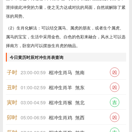
泄掉彼此冲突的力量，使之无力达成对抗的局面，自然就解除了紧
张的局势。
（2）生肖化解法：可以结交属马、属虎的朋友，或者生个属虎、
属马的宝宝，生活中采用金色、白色的色彩来融合，风水上可以选
择南方，卧室内可以摆放生肖虎的物品。
今日黄历时辰对冲生肖表查询
子时
凶
23:00-00:59
相冲生肖马
煞南
丑时
凶
01:00-02:59
相冲生肖羊
煞东
寅时
吉
03:00-04:59
相冲生肖猴
煞北
卯时
凶
05:00-06:59
相冲生肖鸡
煞西